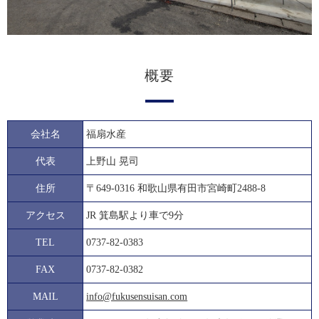
概要
会社名
福扇水産
代表
上野山 晃司
住所
〒649-0316 和歌山県有田市宮崎町2488-8
アクセス
JR 箕島駅より車で9分
TEL
0737-82-0383
FAX
0737-82-0382
MAIL
info@fukusensuisan.com