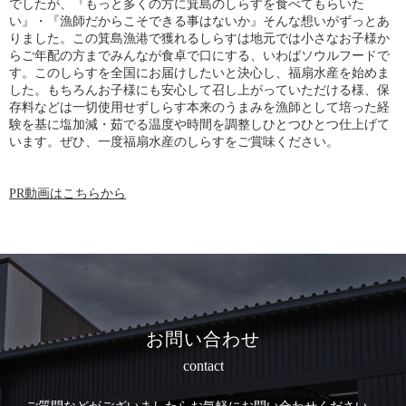
でしたが、『もっと多くの方に箕島のしらすを食べてもらいた
い』・『漁師だからこそできる事はないか』そんな想いがずっとあ
りました。この箕島漁港で獲れるしらすは地元では小さなお子様か
らご年配の方までみんなが食卓で口にする、いわばソウルフードで
す。このしらすを全国にお届けしたいと決心し、福扇水産を始めま
した。もちろんお子様にも安心して召し上がっていただける様、保
存料などは一切使用せずしらす本来のうまみを漁師として培った経
験を基に塩加減・茹でる温度や時間を調整しひとつひとつ仕上げて
います。ぜひ、一度福扇水産のしらすをご賞味ください。
PR動画はこちらから
お問い合わせ
contact