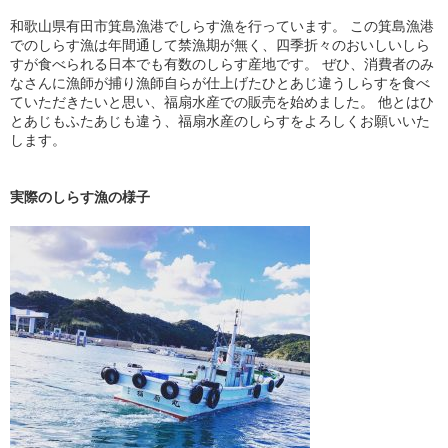
和歌山県有田市箕島漁港でしらす漁を行っています。 この箕島漁港
でのしらす漁は年間通して禁漁期が無く、四季折々のおいしいしら
すが食べられる日本でも有数のしらす産地です。 ぜひ、消費者のみ
なさんに漁師が捕り漁師自らが仕上げたひとあじ違うしらすを食べ
ていただきたいと思い、福扇水産での販売を始めました。 他とはひ
とあじもふたあじも違う、福扇水産のしらすをよろしくお願いいた
します。
実際のしらす漁の様子